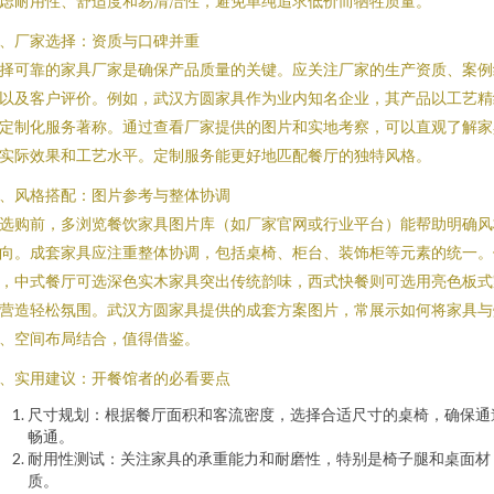
虑耐用性、舒适度和易清洁性，避免单纯追求低价而牺牲质量。
、厂家选择：资质与口碑并重
择可靠的家具厂家是确保产品质量的关键。应关注厂家的生产资质、案例
以及客户评价。例如，武汉方圆家具作为业内知名企业，其产品以工艺精
定制化服务著称。通过查看厂家提供的图片和实地考察，可以直观了解家
实际效果和工艺水平。定制服务能更好地匹配餐厅的独特风格。
、风格搭配：图片参考与整体协调
选购前，多浏览餐饮家具图片库（如厂家官网或行业平台）能帮助明确风
向。成套家具应注重整体协调，包括桌椅、柜台、装饰柜等元素的统一。
，中式餐厅可选深色实木家具突出传统韵味，西式快餐则可选用亮色板式
营造轻松氛围。武汉方圆家具提供的成套方案图片，常展示如何将家具与
、空间布局结合，值得借鉴。
、实用建议：开餐馆者的必看要点
尺寸规划：根据餐厅面积和客流密度，选择合适尺寸的桌椅，确保通
畅通。
耐用性测试：关注家具的承重能力和耐磨性，特别是椅子腿和桌面材
质。