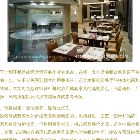
于计划开餐馆或经营酒店的创业者来说，选择一套合适的餐饮家具是至关
的一步。它不仅关系到顾客的用餐体验，还直接影响到餐厅的整体氛围和
效率。本文将为您详细解析餐饮酒店成套家具的选购要点，涵盖价格、厂
择、风格搭配以及武汉方圆家具的参考价值。
、价格因素：合理预算，性价比优先
饮酒店成套家具的价格受多种因素影响，包括材质、工艺、设计和品牌。
家具通常价格较高，但耐用且显档次；板式家具性价比高，适合中低档餐
；金属与玻璃结合的现代风格家具则适合时尚餐饮空间。建议在预算内优